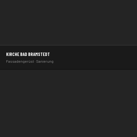
KIRCHE BAD BRAMSTEDT
KIRCHE · GERÜSTBAU
Fassadengerüst · Sanierung
BAD BRAMSTEDT