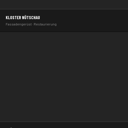
KLOSTER NÜTSCHAU
KLOSTER · GERÜSTBAU
Fassadengerüst · Restaurierung
KLOSTER NÜTSCHAU