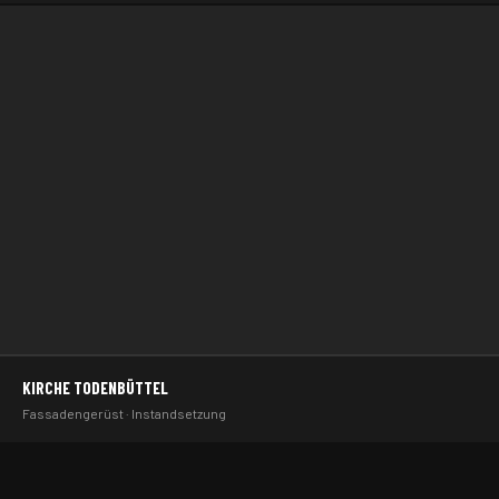
KIRCHE TODENBÜTTEL
KIRCHE · GERÜSTBAU
Fassadengerüst · Instandsetzung
TODENBÜTTEL