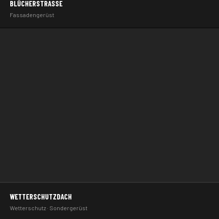
BLÜCHERSTRASSE
GERÜSTBAU
Fassadengerüst
BLÜCHERSTRASSE
WETTERSCHUTZDACH
GERÜSTBAU
Wetterschutz · Sondergerüst
WETTERSCHUTZDACH