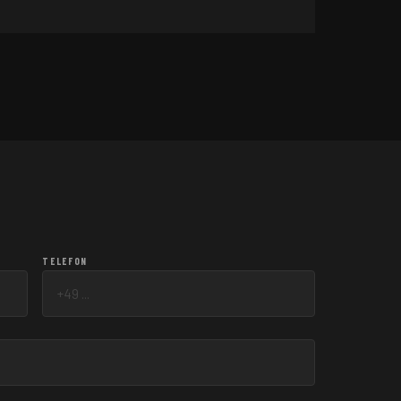
und was Sie suchen – wir melden uns.
TELEFON