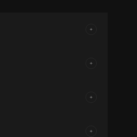
it ist vielseitig, handwerklich anspruchsvoll
 Ausführung bis zur Übergabe an den
 sind gefragt. Quereinsteiger sind herzlich