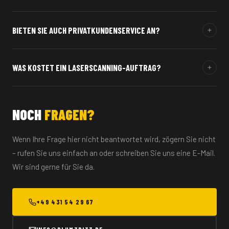
möglich ist.
Unser Schwerpunkt liegt in Schleswig-Holstein – von Kiel über
BIETEN SIE AUCH PRIVATKUNDENSERVICE AN?
Flensburg bis Hamburg. Bei größeren Projekten auch darüber
hinaus.
Ja, besonders im Bereich Vermietung sind wir auch für
WAS KOSTET EIN LASERSCANNING-AUFTRAG?
Privatkunden da. Sprechen Sie uns einfach an – wir finden die
passende Lösung.
Die Kosten hängen von Objektgröße, Komplexität und
gewünschtem Output ab. Fordern Sie ein kostenloses
NOCH
FRAGEN?
Erstangebot an – wir beraten Sie gerne.
Wenn Ihre Frage hier nicht beantwortet wird, zögern Sie nicht
– rufen Sie uns einfach an oder schreiben Sie uns eine E-Mail.
Wir sind gerne für Sie da.
+49 431 54 29 67